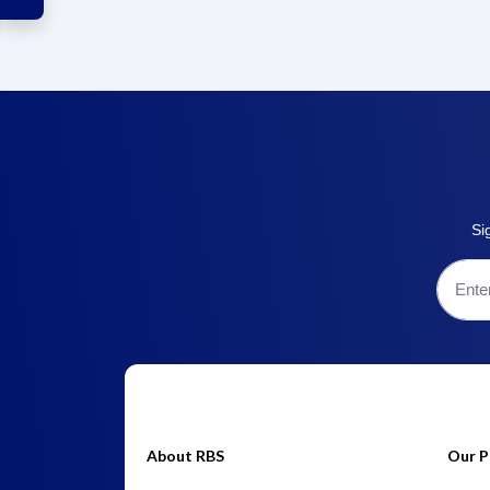
Si
About RBS
Our P