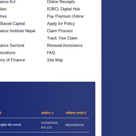
rance Act
Online Receipts
lars
RJBCL Digital Hub
tive
Pay Premium Online
 Based Capital
Apply for Policy
rance Institute Nepal
Claim Process
Track Your Claim
rance Sectoral
Renewal Assistance
nizations
FAQ
stry of Finance
Site Map
्य
कार्यालय नं.
व्यक्तिगत सम्पर्क नं.
015362520
ामूहिक बीमा सम्बन्धी
9841648228
Ext.113