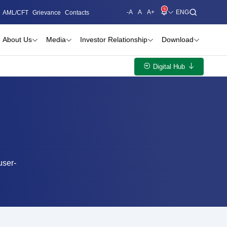
5
-A
A
A+
AML/CFT
Grievance
Contacts
About Us
Media
Investor Relationship
Download
Digital Hub
user-