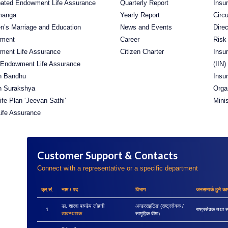
pated Endowment Life Assurance
Quarterly Report
Insu
manga
Yearly Report
Circu
en’s Marriage and Education
News and Events
Direc
ment
Career
Risk
ment Life Assurance
Citizen Charter
Insu
 Endowment Life Assurance
(IIN)
n Bandhu
Insu
n Surakshya
Orga
Life Plan ‘Jeevan Sathi’
Mini
ife Assurance
Customer Support & Contacts
Connect with a representative or a specific department
क्र.सं.
नाम / पद
विभाग
जनसम्पर्क हुने कार
डा. शारदा पाण्डेय लोहनी
अन्डरराइटिङ (राष्ट्रसेवक /
1
राष्ट्रसेवक तथा स
व्यवस्थापक
सामूहिक बीमा)