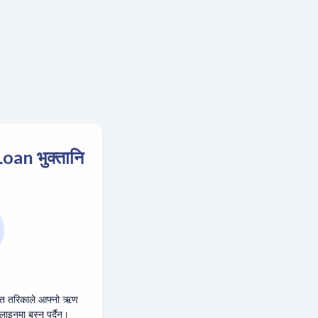
an भुक्तानि
्षित तरिकाले आफ्नो ऋण
ाइनमा बस्नु पर्दैन।