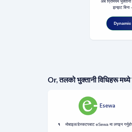
अब प्रिमियम भुक्तानी गर
झन्झट बिना 
Dynamic QR
Or, तलको भुक्तानी विधिहरू मध्ये 
Esewa
१
मोबाइल/डेस्कटपबाट eSewa मा लगइन गर्नुहो