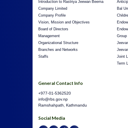
Introduction to Rastriya Jeewan Beema
Antici
Company Limited
Bal U
Company Profile
Childr
Vision, Mission and Objectives
Endow
Board of Directors
Endow
Management
Group
Organizational Structure
Jeeva
Branches and Networks
Jeeva
Staffs
Joint 
Term L
General Contact Info
+977-01-5362520
info@rbs.gov.np
Ramshahpath, Kathmandu
Social Media