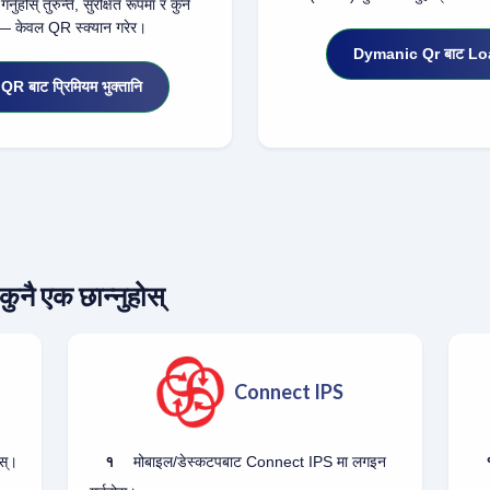
्नुहोस् तुरुन्तै, सुरक्षित रूपमा र कुनै
— केवल QR स्क्यान गरेर।
Dymanic Qr बाट Loan
 बाट प्रिमियम भुक्तानि
कुनै एक छान्नुहोस्
Connect IPS
स्।
१
मोबाइल/डेस्कटपबाट Connect IPS मा लगइन