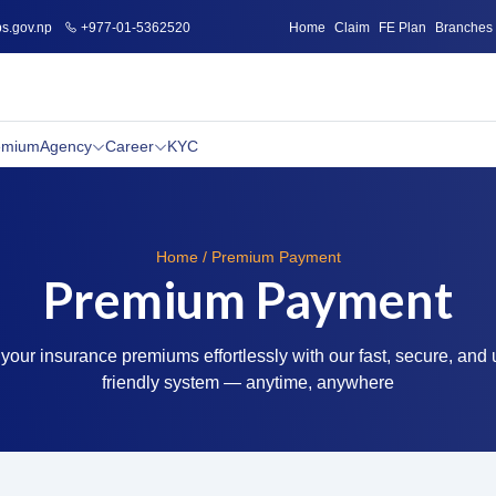
s.gov.np
+977-01-5362520
Home
Claim
FE Plan
Branches
emium
Agency
Career
KYC
Home / Premium Payment
Premium Payment
your insurance premiums effortlessly with our fast, secure, and 
friendly system — anytime, anywhere