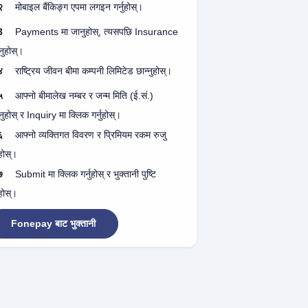
२
मोबाइल बैंकिङ्ग एपमा लगइन गर्नुहोस्।
3
Payments मा जानुहोस्, त्यसपछि Insurance
्नुहोस्।
४
राष्ट्रिय जीवन बीमा कम्पनी लिमिटेड छान्नुहोस्।
५
आफ्नो बीमालेख नम्बर र जन्म मिति (ई.सं.)
्नुहोस् र Inquiry मा क्लिक गर्नुहोस्।
६
आफ्नो व्यक्तिगत विवरण र प्रिमियम रकम रुजु
ुहोस्।
७
Submit मा क्लिक गर्नुहोस् र भुक्तानी पुष्टि
ुहोस्।
Fonepay बाट भुक्तानी