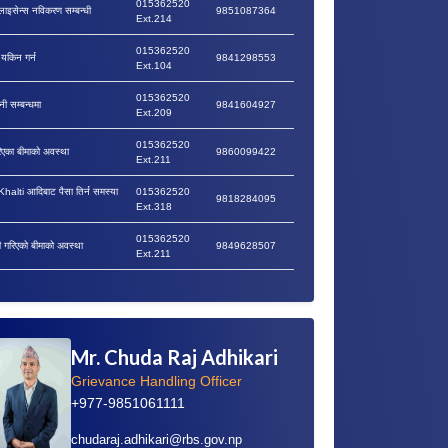
015362520
लाइसेन्स नविकरण सम्बन्धी
9851087364
Ext.214
015362520
ा यकिन गर्न
9841298553
Ext.104
015362520
नी सम्बन्धमा
9841604927
Ext.209
015362520
रिएका बीमाको अवस्था
9860099422
Ext.211
lti आदिबाट पैसा तिर्न समस्या
015362520
9818284095
Ext.318
015362520
वी गरिएको बीमाको अवस्था
9849628507
Ext.211
Mr. Chuda Raj Adhikari
Grievance Handling Officer
+977-9851061111
chudaraj.adhikari@rbs.gov.np