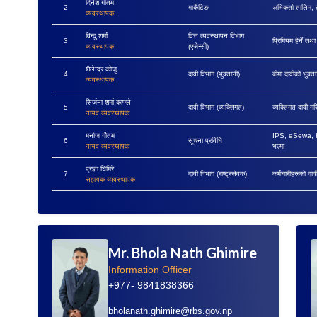
दिनेश गौतम
2
मार्केटिङ
अभिकर्ता तालिम, 
व्यवस्थापक
विन्दु शर्मा
वित्त व्यवस्थापन विभाग
3
प्रिमियम हेर्ने तथ
व्यवस्थापक
(एजेन्सी)
शैलेन्द्र कोजु
4
दावी विभाग (भुक्तानी)
बीमा दावीको भुक्ता
व्यवस्थापक
सिर्जना शर्मा काफ्ले
5
दावी विभाग (व्यक्तिगत)
व्यक्तिगत दावी ग
नायव व्यवस्थापक
मनोज गौतम
IPS, eSewa, Kha
6
सूचना प्रविधि
नायव व्यवस्थापक
भएमा
प्रज्ञा घिमिरे
7
दावी विभाग (राष्ट्रसेवक)
कर्मचारीहरूको दा
सहायक व्यवस्थापक
Mr. Bhola Nath Ghimire
Information Officer
+977- 9841838366
bholanath.ghimire@rbs.gov.np