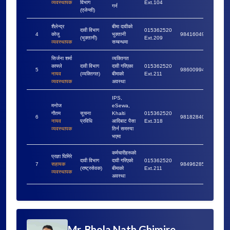
व्यवस्थापक
विभाग
Ext.104
गर्न
(एजेन्सी)
शैलेन्द्र
बीमा दावीको
दावी विभाग
015362520
4
कोजु
भुक्तानी
9841604927
(भुक्तानी)
Ext.209
व्यवस्थापक
सम्बन्धमा
सिर्जना शर्मा
व्यक्तिगत
काफ्ले
दावी विभाग
दावी गरिएका
015362520
5
9860099422
नायव
(व्यक्तिगत)
बीमाको
Ext.211
व्यवस्थापक
अवस्था
IPS,
मनोज
eSewa,
गौतम
सूचना
Khalti
015362520
6
9818284095
नायव
प्रविधि
आदिबाट पैसा
Ext.318
व्यवस्थापक
तिर्न समस्या
भएमा
कर्मचारीहरूको
प्रज्ञा घिमिरे
दावी विभाग
दावी गरिएको
015362520
7
सहायक
9849628507
(राष्ट्रसेवक)
बीमाको
Ext.211
व्यवस्थापक
अवस्था
Mr. Bhola Nath Ghimire