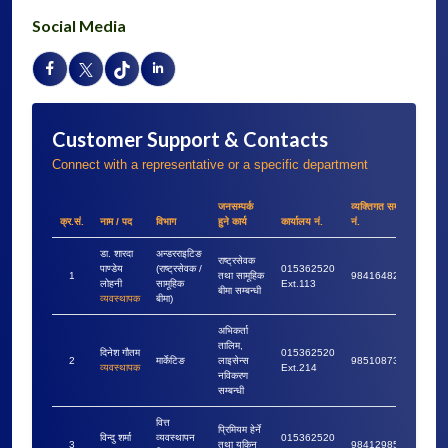
Social Media
Customer Support & Contacts
Connect with a representative or a specific department
जनसम्पर्क
व्यक्तिगत सम्पर्क
क्र.सं.
नाम / पद
विभाग
हुने कार्य
कार्यालय नं.
नं.
डा. शारदा
अन्डरराइटिङ
राष्ट्रसेवक
पाण्डेय
(राष्ट्रसेवक /
015362520
1
तथा सामूहिक
9841648228
लोहनी
सामूहिक
Ext.113
बीमा सम्बन्धी
व्यवस्थापक
बीमा)
अभिकर्ता
तालिम,
दिनेश गौतम
015362520
2
मार्केटिङ
लाइसेन्स
9851087364
व्यवस्थापक
Ext.214
नविकरण
सम्बन्धी
वित्त
प्रिमियम हेर्ने
विन्दु शर्मा
व्यवस्थापन
015362520
3
तथा यकिन
9841298553